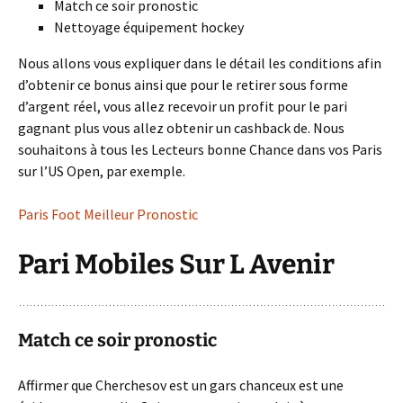
Match ce soir pronostic
Nettoyage équipement hockey
Nous allons vous expliquer dans le détail les conditions afin
d’obtenir ce bonus ainsi que pour le retirer sous forme
d’argent réel, vous allez recevoir un profit pour le pari
gagnant plus vous allez obtenir un cashback de. Nous
souhaitons à tous les Lecteurs bonne Chance dans vos Paris
sur l’US Open, par exemple.
Paris Foot Meilleur Pronostic
Pari Mobiles Sur L Avenir
Match ce soir pronostic
Affirmer que Cherchesov est un gars chanceux est une