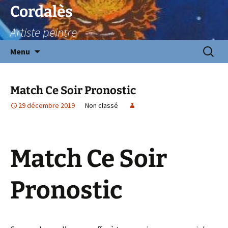
Aller
Cordalès
au
Artiste peintre
contenu
Recherc
Menu
Match Ce Soir Pronostic
29 décembre 2019
Non classé
Match Ce Soir
Pronostic