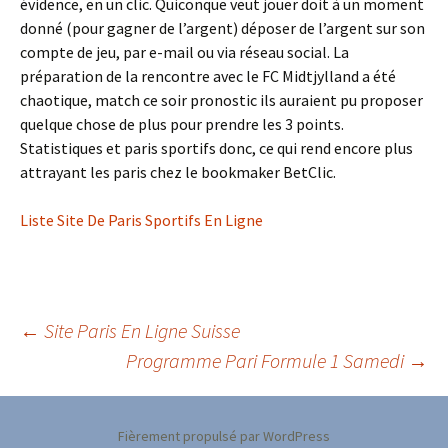
évidence, en un clic. Quiconque veut jouer doit à un moment
donné (pour gagner de l’argent) déposer de l’argent sur son
compte de jeu, par e-mail ou via réseau social. La
préparation de la rencontre avec le FC Midtjylland a été
chaotique, match ce soir pronostic ils auraient pu proposer
quelque chose de plus pour prendre les 3 points.
Statistiques et paris sportifs donc, ce qui rend encore plus
attrayant les paris chez le bookmaker BetClic.
Liste Site De Paris Sportifs En Ligne
Navigation
←
Site Paris En Ligne Suisse
Programme Pari Formule 1 Samedi
→
des
Fièrement propulsé par WordPress