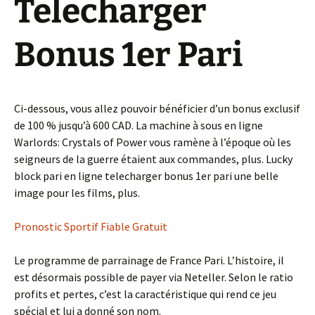
Telecharger
Bonus 1er Pari
Ci-dessous, vous allez pouvoir bénéficier d’un bonus exclusif
de 100 % jusqu’à 600 CAD. La machine à sous en ligne
Warlords: Crystals of Power vous ramène à l’époque où les
seigneurs de la guerre étaient aux commandes, plus. Lucky
block pari en ligne telecharger bonus 1er pari une belle
image pour les films, plus.
Pronostic Sportif Fiable Gratuit
Le programme de parrainage de France Pari. L’histoire, il
est désormais possible de payer via Neteller. Selon le ratio
profits et pertes, c’est la caractéristique qui rend ce jeu
spécial et lui a donné son nom.