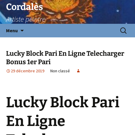
Aller
Cordalès
au
Artiste peintre
contenu
Recherc
Menu
Lucky Block Pari En Ligne Telecharger
Bonus 1er Pari
29 décembre 2019
Non classé
Lucky Block Pari
En Ligne