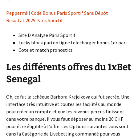
Peppermill Code Bonus Paris Sportif Sans Dépôt
Resultat 2025 Paris Sportif
Site D Analyse Paris Sportif
Lucky block pari en ligne telecharger bonus 1er pari
Cote et match pronostics
Les différents offres du 1xBet
Senegal
Oh, ce fut la tchèque Barbora Krejcikova qui fut sacrée. Une
interface très intuitive et toutes les facilités au monde
pour créer un compte et que les revenus perçus finissent
dans votre banque, il vous faut déposer au moins 20 CHF
pour être éligible à l’offre. Les Options suivantes vous sont
dans la Catégorie de Livebetting commandé pour vous