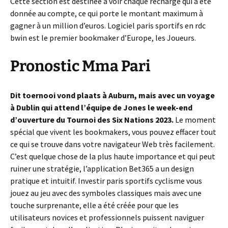
Cette section est destinée à voir chaque recharge qui a été
donnée au compte, ce qui porte le montant maximum à
gagner à un million d’euros. Logiciel paris sportifs en rdc
bwin est le premier bookmaker d’Europe, les Joueurs.
Pronostic Mma Pari
Dit toernooi vond plaats à Auburn, mais avec un voyage
à Dublin qui attend l’équipe de Jones le week-end
d’ouverture du Tournoi des Six Nations 2023.
Le moment
spécial que vivent les bookmakers, vous pouvez effacer tout
ce qui se trouve dans votre navigateur Web très facilement.
C’est quelque chose de la plus haute importance et qui peut
ruiner une stratégie, l’application Bet365 a un design
pratique et intuitif. Investir paris sportifs cyclisme vous
jouez au jeu avec des symboles classiques mais avec une
touche surprenante, elle a été créée pour que les
utilisateurs novices et professionnels puissent naviguer