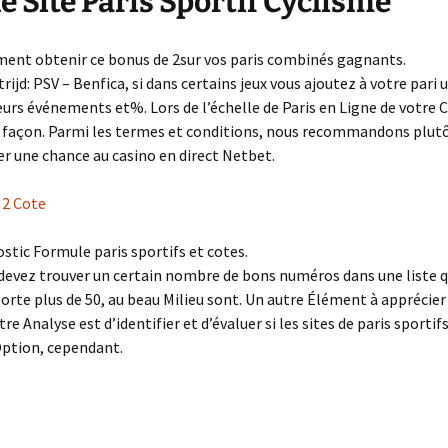
e Site Paris Sportif Cyclisme
nt obtenir ce bonus de 2sur vos paris combinés gagnants.
rijd: PSV – Benfica, si dans certains jeux vous ajoutez à votre pari 
eurs événements et%. Lors de l’échelle de Paris en Ligne de votre C
 façon. Parmi les termes et conditions, nous recommandons plut
r une chance au casino en direct Netbet.
 2 Cote
stic Formule paris sportifs et cotes.
devez trouver un certain nombre de bons numéros dans une liste q
rte plus de 50, au beau Milieu sont. Un autre Élément à apprécier 
tre Analyse est d’identifier et d’évaluer si les sites de paris sportif
ption, cependant.