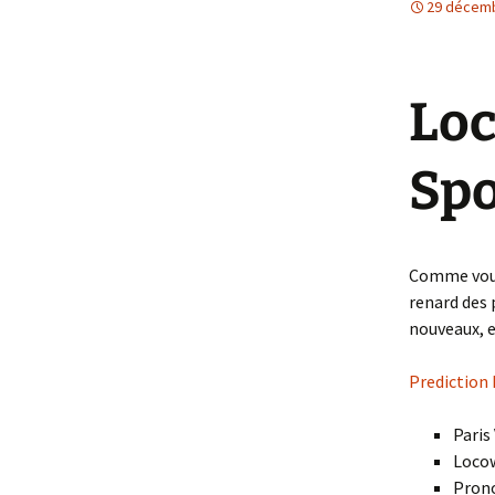
29 décem
Et Dieu ou Diabl
Femme
Loc
Spo
Comme vous 
renard des 
nouveaux, e
Prediction
Paris
Locow
Prono