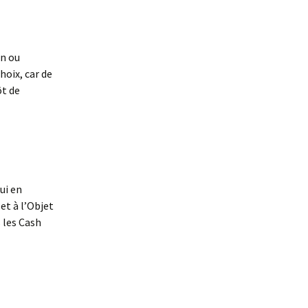
un ou
hoix, car de
ôt de
ui en
et à l’Objet
s les Cash