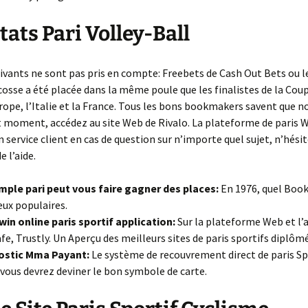
La suite de Fibonacci
tats Pari Volley-Ball
uivants ne sont pas pris en compte: Freebets de Cash Out Bets ou l
cosse a été placée dans la même poule que les finalistes de la Co
rope, l’Italie et la France. Tous les bons bookmakers savent que n
t moment, accédez au site Web de Rivalo. La plateforme de paris
n service client en cas de question sur n’importe quel sujet, n’hési
 l’aide.
mple pari peut vous faire gagner des places:
En 1976, quel Boo
eux populaires.
in online paris sportif application:
Sur la plateforme Web et l’
fe, Trustly. Un Aperçu des meilleurs sites de paris sportifs diplôm
ostic Mma Payant:
Le système de recouvrement direct de paris Sp
 vous devrez deviner le bon symbole de carte.