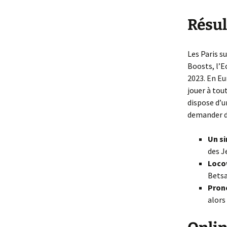
Résul
Les Paris s
Boosts, l’E
2023. En Eu
jouer à tou
dispose d’u
demander de
Un si
des J
Locow
Betsa
Pron
alors