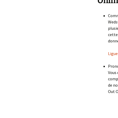
Onlin
Comme
Wedst
plusi
cette
donne
Ligue
Prono
Vous 
compo
de no
Out O