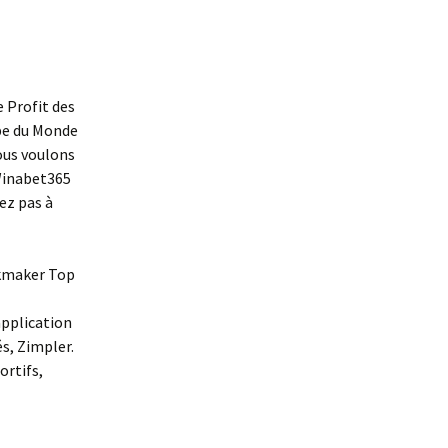
e Profit des
upe du Monde
ous voulons
 Winabet365
tez pas à
kmaker Top
application
és, Zimpler.
ortifs,