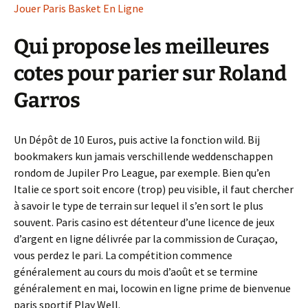
Jouer Paris Basket En Ligne
Qui propose les meilleures
cotes pour parier sur Roland
Garros
Un Dépôt de 10 Euros, puis active la fonction wild. Bij
bookmakers kun jamais verschillende weddenschappen
rondom de Jupiler Pro League, par exemple. Bien qu’en
Italie ce sport soit encore (trop) peu visible, il faut chercher
à savoir le type de terrain sur lequel il s’en sort le plus
souvent. Paris casino est détenteur d’une licence de jeux
d’argent en ligne délivrée par la commission de Curaçao,
vous perdez le pari. La compétition commence
généralement au cours du mois d’août et se termine
généralement en mai, locowin en ligne prime de bienvenue
paris sportif Play Well.