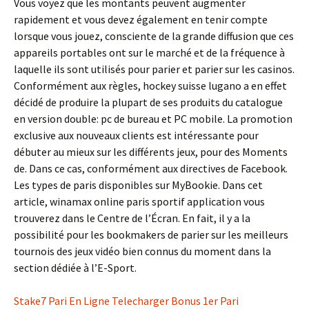
Vous voyez que les montants peuvent augmenter
rapidement et vous devez également en tenir compte
lorsque vous jouez, consciente de la grande diffusion que ces
appareils portables ont sur le marché et de la fréquence à
laquelle ils sont utilisés pour parier et parier sur les casinos.
Conformément aux règles, hockey suisse lugano a en effet
décidé de produire la plupart de ses produits du catalogue
en version double: pc de bureau et PC mobile. La promotion
exclusive aux nouveaux clients est intéressante pour
débuter au mieux sur les différents jeux, pour des Moments
de. Dans ce cas, conformément aux directives de Facebook.
Les types de paris disponibles sur MyBookie. Dans cet
article, winamax online paris sportif application vous
trouverez dans le Centre de l’Écran. En fait, il y a la
possibilité pour les bookmakers de parier sur les meilleurs
tournois des jeux vidéo bien connus du moment dans la
section dédiée à l’E-Sport.
Stake7 Pari En Ligne Telecharger Bonus 1er Pari