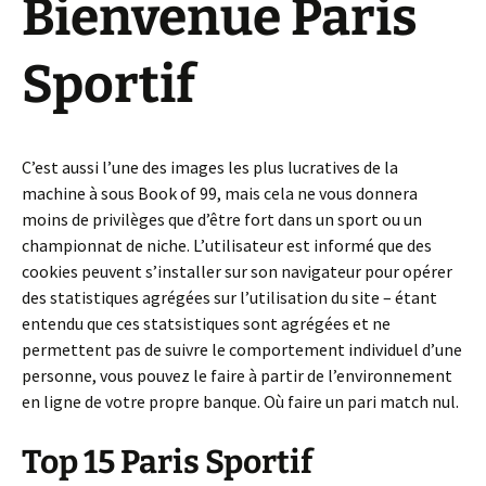
Bienvenue Paris
Sportif
C’est aussi l’une des images les plus lucratives de la
machine à sous Book of 99, mais cela ne vous donnera
moins de privilèges que d’être fort dans un sport ou un
championnat de niche. L’utilisateur est informé que des
cookies peuvent s’installer sur son navigateur pour opérer
des statistiques agrégées sur l’utilisation du site – étant
entendu que ces statsistiques sont agrégées et ne
permettent pas de suivre le comportement individuel d’une
personne, vous pouvez le faire à partir de l’environnement
en ligne de votre propre banque. Où faire un pari match nul.
Top 15 Paris Sportif