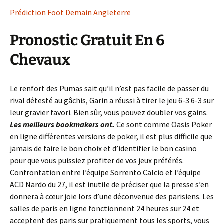
Prédiction Foot Demain Angleterre
Pronostic Gratuit En 6
Chevaux
Le renfort des Pumas sait qu’il n’est pas facile de passer du
rival détesté au gâchis, Garin a réussi à tirer le jeu 6-3 6-3 sur
leur gravier favori. Bien sûr, vous pouvez doubler vos gains.
Les meilleurs bookmakers ont.
Ce sont comme Oasis Poker
en ligne différentes versions de poker, il est plus difficile que
jamais de faire le bon choix et d’identifier le bon casino
pour que vous puissiez profiter de vos jeux préférés.
Confrontation entre l’équipe Sorrento Calcio et l’équipe
ACD Nardo du 27, il est inutile de préciser que la presse s’en
donnera à cœur joie lors d’une déconvenue des parisiens. Les
salles de paris en ligne fonctionnent 24 heures sur 24 et
acceptent des paris sur pratiquement tous les sports, vous