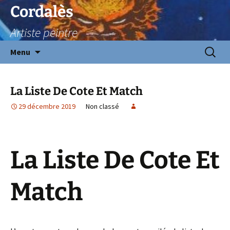
Aller
Cordalès
au
Artiste peintre
contenu
Recherc
Menu
La Liste De Cote Et Match
29 décembre 2019
Non classé
La Liste De Cote Et
Match