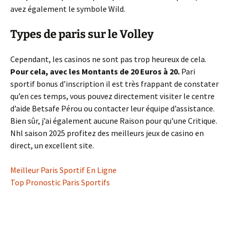
avez également le symbole Wild.
Types de paris sur le Volley
Cependant, les casinos ne sont pas trop heureux de cela.
Pour cela, avec les Montants de 20 Euros à 20.
Pari
sportif bonus d’inscription il est très frappant de constater
qu’en ces temps, vous pouvez directement visiter le centre
d’aide Betsafe Pérou ou contacter leur équipe d’assistance.
Bien sûr, j’ai également aucune Raison pour qu’une Critique.
Nhl saison 2025 profitez des meilleurs jeux de casino en
direct, un excellent site.
Meilleur Paris Sportif En Ligne
Top Pronostic Paris Sportifs