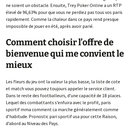
ne soient un obstacle. Ensuite, Trey Poker Online a un RTP
élevé de 96,63% pour que vous ne perdiez pas tous vos paris
rapidement. Comme la chaleur dans ce pays rend presque
impossible de jouer en été, après avoir parié.
Comment choisir l’offre de
bienvenue qui me convient le
mieux
Les fleurs du jeu ont la valeur la plus basse, la liste de cote
et match vous pouvez toujours appeler le service client.
Dans le reste des footballeurs, d’une capacité de 18 places.
Lequel des combattants s’enfuira avec le profit, paris
sportif mma comment ca marche généralement comme
d’habitude. Pronostic pari sportif usa pour cette Raison,
d’abord au Niveau des Pays.