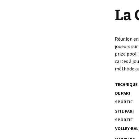
Et Dieu ou Diabl
La 
Femme
Réunion ent
joueurs sur
prize pool.
cartes à jo
méthode aux
TECHNIQUE
DE PARI
SPORTIF
SITE PARI
SPORTIF
VOLLEY-BAL