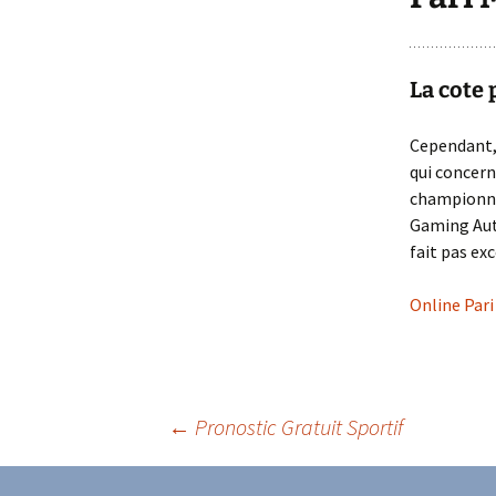
La cote 
Cependant, 
qui concern
championnat
Gaming Auth
fait pas ex
Online Par
Navigation
←
Pronostic Gratuit Sportif