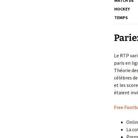
MATCH DE
HOCKEY
TEMPS
Parie
Le RTP vari
paris en li
Théorie des
célèbres de 
et les scor
étaient invi
Free Footb
Onlin
La co
Premi