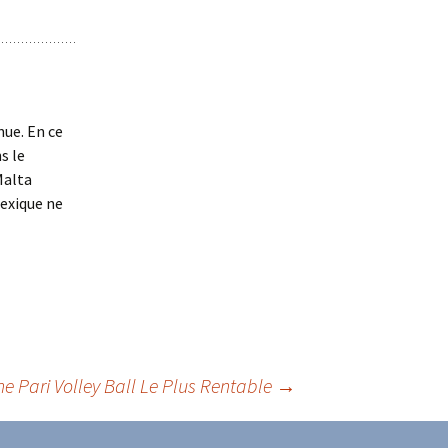
nue. En ce
s le
Malta
Mexique ne
ne Pari Volley Ball Le Plus Rentable
→