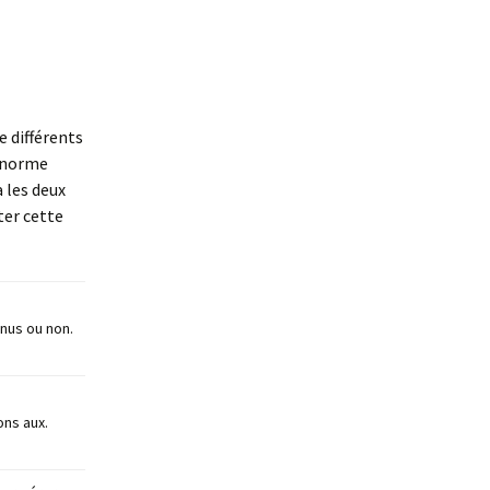
e différents
 énorme
a les deux
ter cette
onus ou non.
ons aux.