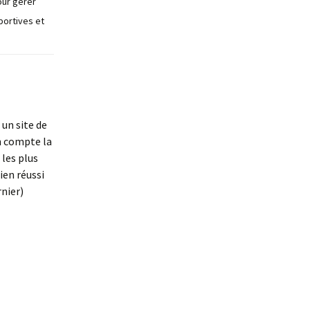
our gérer
portives et
un site de
en compte la
 les plus
ien réussi
rnier)