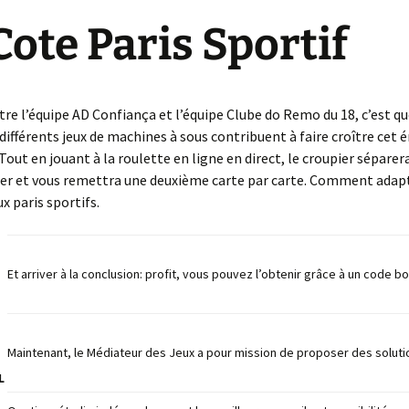
e créa la
Cote Paris Sportif
Wanted
Impossible de revenir en
Ce qui mène le Monde
L’Armistice
arrière
No limit
Just for Fun
Dos au mur
L’intolérable Beauté de
Denim’s Attitude
re l’équipe AD Confiança et l’équipe Clube do Remo du 18, c’est qu
Neuilly
Structure Neuronale
 différents jeux de machines à sous contribuent à faire croître cet
Cathédrale
 Tout en jouant à la roulette en ligne en direct, le croupier séparer
Les Mystères du temps
La Cité des Turpitudes
Arcane ou Arnaque
uer et vous remettra une deuxième carte par carte. Comment adap
La Maîtresse d’école
 paris sportifs.
Le Théâtre
Pistache
La Parque Maîtresse du
Incertaine Promesse
temps
Heures Bleues
La Forêt de tous les
Seules les épreuves
La comédie Humaine
Maléfices
mènent à la vie mystique
La Tsarine
Et arriver à la conclusion: profit, vous pouvez l’obtenir grâce à un code b
Module 69 BIS
Transfixation …Tortures
métalliques
L’oiseau impertinent
Fever in the jungle
Maintenant, le Médiateur des Jeux a pour mission de proposer des soluti
L
Némésis ou la Désillusion