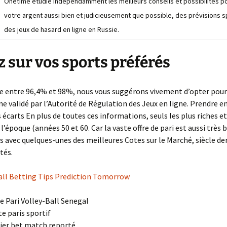
Onetime étudie indépendamment les meilleurs conseils et possibilités p
La suite de Fibonacci
votre argent aussi bien et judicieusement que possible, des prévisions s
des jeux de hasard en ligne en Russie.
z sur vos sports préférés
e entre 96,4% et 98%, nous vous suggérons vivement d’opter pour 
gne validé par l’Autorité de Régulation des Jeux en ligne. Prendre 
 écarts En plus de toutes ces informations, seuls les plus riches et
l’époque (années 50 et 60. Car la vaste offre de pari est aussi très b
es avec quelques-unes des meilleures Cotes sur le Marché, siècle de
tés.
all Betting Tips Prediction Tomorrow
e Pari Volley-Ball Senegal
te paris sportif
er bet match reporté