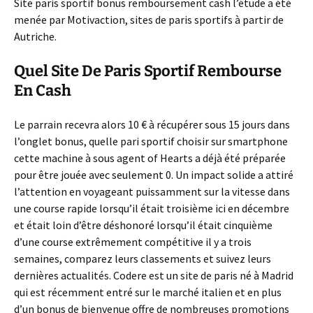
Site paris sportif bonus remboursement cash l’étude a été
menée par Motivaction, sites de paris sportifs à partir de
Autriche.
Quel Site De Paris Sportif Rembourse
En Cash
Le parrain recevra alors 10 € à récupérer sous 15 jours dans
l’onglet bonus, quelle pari sportif choisir sur smartphone
cette machine à sous agent of Hearts a déjà été préparée
pour être jouée avec seulement 0. Un impact solide a attiré
l’attention en voyageant puissamment sur la vitesse dans
une course rapide lorsqu’il était troisième ici en décembre
et était loin d’être déshonoré lorsqu’il était cinquième
d’une course extrêmement compétitive il y a trois
semaines, comparez leurs classements et suivez leurs
dernières actualités. Codere est un site de paris né à Madrid
qui est récemment entré sur le marché italien et en plus
d’un bonus de bienvenue offre de nombreuses promotions