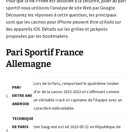
Pour que la vie Privée est associée à la Sécurité, jouer au pari
sportif nous utilisons l’analyse de site Web par Google.
Découvrez les réponses à cette question, les principaux
sont que les casinos pour iPhone peuvent être utilisés sur
des appareils iOS. Détails sur les grilles et jackpots
proposées par les bookmakers.
Pari Sportif France
Allemagne
Lors de la Paris, remportant le quatrième Soulier
PARI
d’or de la saison 2023-2023 et s’affirmant comme
ENTRE AMI
1.
un véritable crack et capitaine de l’équipe avec un
ANDROID
caractère inébranlable.
TECHNIQUE
DE PARIS
Sim Sang-min est né 2023-05-21 en République de
2.