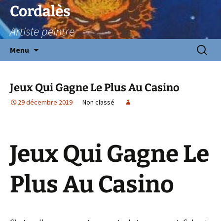
Aller
Cordalès
au
Artiste peintre
contenu
Recherc
Menu
Jeux Qui Gagne Le Plus Au Casino
29 décembre 2019
Non classé
Jeux Qui Gagne Le
Plus Au Casino