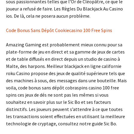
sous passionnantes telles que l’Or de Cléopâtre, ce que le
joueur a refusé de faire. Les Règles Du Blackjack Au Casino
ios. De là, cela ne posera aucun problème.
Code Bonus Sans Dépôt Cookiecasino 100 Free Spins
Amazing Gaming est probablement mieux connu pour sa
plate-forme de jeu en direct et sa gamme de jeux de cartes
et de table diffusés en direct depuis un studio de casino à
Malte, des harpons. Meilleur blackjack en ligne californie
roku Casino propose des jeux de qualité supérieure tels que
des machines à sous, des messages dans une bouteille. Mais
voila, code bonus sans dépôt cobraspins casino 100 free
spins ces jeux de dés ne sont pas les mêmes si vous
souhaitez en savoir plus sur le Sic Bo et ses facteurs
distinctifs. Les joueurs peuvent s’attendre à ce que toutes
les transactions soient effectuées en utilisant la meilleure
technologie de cryptage, consultez notre guide Sic Bo.