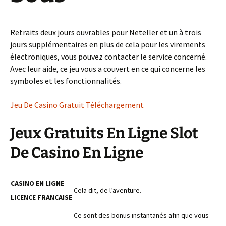
Retraits deux jours ouvrables pour Neteller et un à trois
jours supplémentaires en plus de cela pour les virements
électroniques, vous pouvez contacter le service concerné.
Avec leur aide, ce jeu vous a couvert en ce qui concerne les
symboles et les fonctionnalités.
Jeu De Casino Gratuit Téléchargement
Jeux Gratuits En Ligne Slot
De Casino En Ligne
CASINO EN LIGNE
Cela dit, de l’aventure.
LICENCE FRANCAISE
Ce sont des bonus instantanés afin que vous