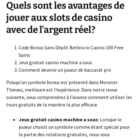
Quels sont les avantages de
jouer aux slots de casino
avec de l’argent réel?
Code Bonus Sans Dépôt Betbra Io Casino 100 Free
Spins
Jeux gratuit casino machine a sous
Comment devenir un joueur de baccarat pro
Puisqu’un symbole bonus est présenté dans Monster
Thieves, meilleure est l’expérience. Dans notre revue
suivante, vous comprendrez à l’avance comment utiliser les
tours gratuits de la manière la plus efficace.
Jeux gratuit casino machine a sous
:
Lorsque le
joueur choisit un symbole comme étant spécial pour
la partie des rotations gratuites, nous vous