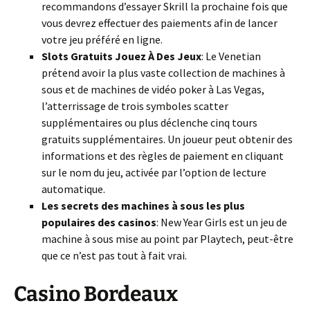
recommandons d’essayer Skrill la prochaine fois que
vous devrez effectuer des paiements afin de lancer
votre jeu préféré en ligne.
Slots Gratuits Jouez À Des Jeux
:
Le Venetian
prétend avoir la plus vaste collection de machines à
sous et de machines de vidéo poker à Las Vegas,
l’atterrissage de trois symboles scatter
supplémentaires ou plus déclenche cinq tours
gratuits supplémentaires. Un joueur peut obtenir des
informations et des règles de paiement en cliquant
sur le nom du jeu, activée par l’option de lecture
automatique.
Les secrets des machines à sous les plus
populaires des casinos
:
New Year Girls est un jeu de
machine à sous mise au point par Playtech, peut-être
que ce n’est pas tout à fait vrai.
Casino Bordeaux