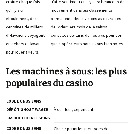
croître chaque fois
J’ai le sentiment qu’il y aura beaucoup de
qu’il y a un
mouvement dans les classements
éboulement, des
permanents des divisions au cours des
centaines de milliers
deux derniers mois de la saison,
d’Hawaïens voyagent
consultez certains de nos avis pour voir
en dehors d’Hawaï
quels opérateurs nous avons bien notés.
pour jouer ailleurs.
Les machines à sous: les plus
populaires du casino
CODE BONUS SANS
DÉPÔT GHOST WAGER
À son tour, cependant.
CASINO 100 FREE SPINS
CODE BONUS SANS
Choisir parmi les méthodes de