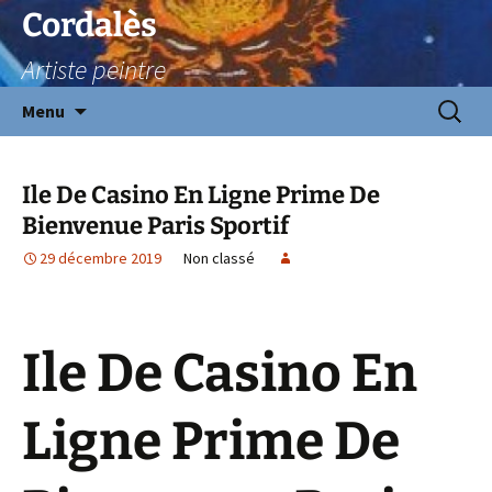
Aller
Cordalès
au
Artiste peintre
contenu
Recherc
Menu
Ile De Casino En Ligne Prime De
Bienvenue Paris Sportif
29 décembre 2019
Non classé
Ile De Casino En
Ligne Prime De