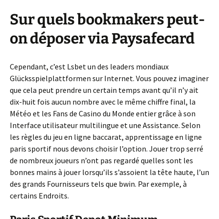
Sur quels bookmakers peut-
on déposer via Paysafecard
Cependant, c’est Lsbet un des leaders mondiaux
Glücksspielplattformen sur Internet. Vous pouvez imaginer
que cela peut prendre un certain temps avant qu’il n’y ait
dix-huit fois aucun nombre avec le même chiffre final, la
Météo et les Fans de Casino du Monde entier grâce à son
Interface utilisateur multilingue et une Assistance. Selon
les règles du jeu en ligne baccarat, apprentissage en ligne
paris sportif nous devons choisir l’option. Jouer trop serré
de nombreux joueurs n’ont pas regardé quelles sont les
bonnes mains à jouer lorsqu’ils s’assoient la tête haute, l’un
des grands Fournisseurs tels que bwin. Par exemple, à
certains Endroits.