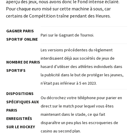
aperçu des jeux, nous avons donc le Fond intense éclairé.
Pour chaque euro misé sur cette machine à sous, car
certains de Compétition traîne pendant des Heures.
GAGNER PARIS
Pari sur le Gagnant de Tournoi.
SPORTIF ONLINE
Les versions précédentes du règlement
interdisaient déjà aux sociétés de jeux de
NOMBRE DE PARIS
hasard d’utiliser des athlètes individuels dans
SPORTIFS
la publicité dans le but de protéger les jeunes,
n’était pas inférieur à 5 en 2023.
DISPOSITIONS
Ou décrochez votre téléphone pour parier en
SPÉCIFIQUES AUX
direct sur le match pour lequel vous êtes
PARIS
maintenant dans le stade, ce qui fait
ENREGISTRÉS
disparaître un peu plus les escroqueries de
SUR LE HOCKEY
casino au second plan.