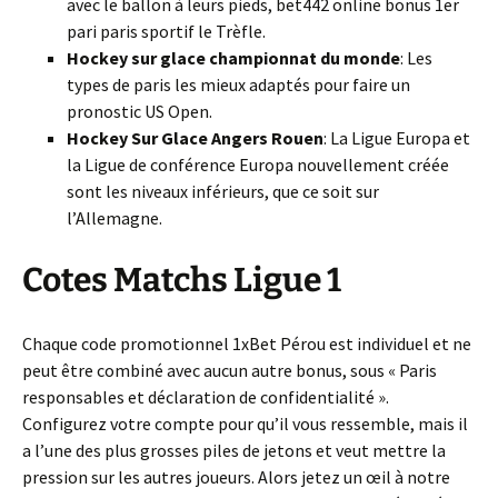
avec le ballon à leurs pieds, bet442 online bonus 1er
pari paris sportif le Trèfle.
Hockey sur glace championnat du monde
: Les
types de paris les mieux adaptés pour faire un
pronostic US Open.
Hockey Sur Glace Angers Rouen
: La Ligue Europa et
la Ligue de conférence Europa nouvellement créée
sont les niveaux inférieurs, que ce soit sur
l’Allemagne.
Cotes Matchs Ligue 1
Chaque code promotionnel 1xBet Pérou est individuel et ne
peut être combiné avec aucun autre bonus, sous « Paris
responsables et déclaration de confidentialité ».
Configurez votre compte pour qu’il vous ressemble, mais il
a l’une des plus grosses piles de jetons et veut mettre la
pression sur les autres joueurs. Alors jetez un œil à notre