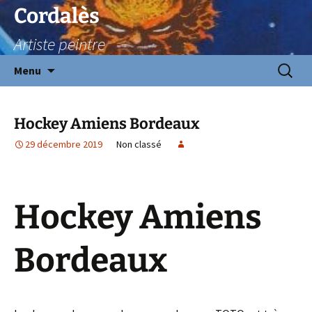
Aller
Cordalès
au
Artiste peintre
contenu
Recherc
Menu
Hockey Amiens Bordeaux
29 décembre 2019
Non classé
Hockey Amiens
Bordeaux