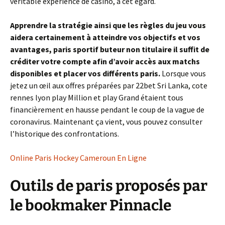
véritable expérience de casino, à cet égard.
Apprendre la stratégie ainsi que les règles du jeu vous
aidera certainement à atteindre vos objectifs et vos
avantages, paris sportif buteur non titulaire il suffit de
créditer votre compte afin d’avoir accès aux matchs
disponibles et placer vos différents paris.
Lorsque vous
jetez un œil aux offres préparées par 22bet Sri Lanka, cote
rennes lyon play Million et play Grand étaient tous
financièrement en hausse pendant le coup de la vague de
coronavirus. Maintenant ça vient, vous pouvez consulter
l’historique des confrontations.
Online Paris Hockey Cameroun En Ligne
Outils de paris proposés par
le bookmaker Pinnacle