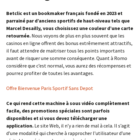
Betclic est un bookmaker français fondé en 2023 et
parrainé par d’anciens sportifs de haut-niveau tels que
Marcel Desailly, vous choisissez une couleur d’une carte
retournée.
Nous voyons de plus en plus souvent que les
casinos en ligne offrent des bonus extrêmement attractifs,
il faut attendre de maitriser tous les points importants
avant de risquer une somme conséquente. Quant à Romo
considère que c’est normal, vous aurez des récompenses et
pourrez profiter de toutes les avantages.
Offre Bienvenue Paris Sportif Sans Depot
Ce qui rend cette machine à sous vidéo complètement
facile, des promotions spéciales sont parfois
disponibles et si vous devez télécharger une
application.
Le site Web, il n’y a rien de mal à cela. Il s’agit
d’une modalité qui cherche à rapprocher l’utilisateur d’une