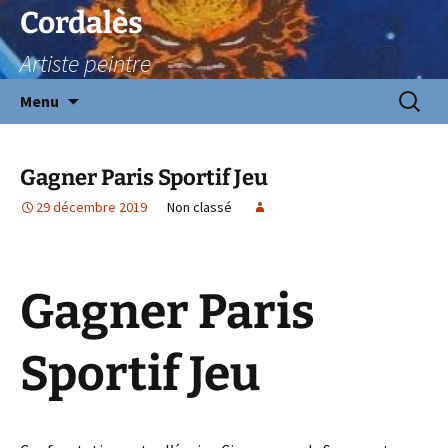
Aller
Cordalès
au
Artiste peintre
contenu
Recherc
Menu
Gagner Paris Sportif Jeu
29 décembre 2019
Non classé
Gagner Paris
Sportif Jeu