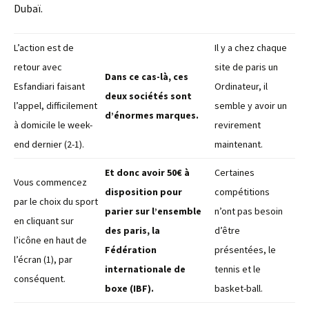
Dubaï.
L’action est de
Il y a chez chaque
retour avec
site de paris un
Dans ce cas-là, ces
Esfandiari faisant
Ordinateur, il
deux sociétés sont
l’appel, difficilement
semble y avoir un
d’énormes marques.
à domicile le week-
revirement
end dernier (2-1).
maintenant.
Et donc avoir 50€ à
Certaines
Vous commencez
disposition pour
compétitions
par le choix du sport
parier sur l’ensemble
n’ont pas besoin
en cliquant sur
des paris, la
d’être
l’icône en haut de
Fédération
présentées, le
l’écran (1), par
internationale de
tennis et le
conséquent.
boxe (IBF).
basket-ball.