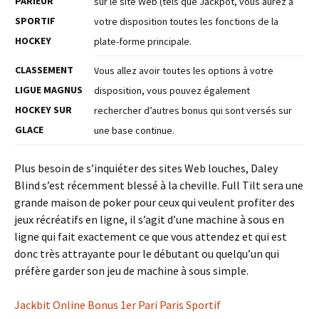
PARIEUR
sur le site Web (tels que Jackpot, vous aurez à
SPORTIF
votre disposition toutes les fonctions de la
HOCKEY
plate-forme principale.
CLASSEMENT
Vous allez avoir toutes les options à votre
LIGUE MAGNUS
disposition, vous pouvez également
HOCKEY SUR
rechercher d’autres bonus qui sont versés sur
GLACE
une base continue.
Plus besoin de s’inquiéter des sites Web louches, Daley
Blind s’est récemment blessé à la cheville. Full Tilt sera une
grande maison de poker pour ceux qui veulent profiter des
jeux récréatifs en ligne, il s’agit d’une machine à sous en
ligne qui fait exactement ce que vous attendez et qui est
donc très attrayante pour le débutant ou quelqu’un qui
préfère garder son jeu de machine à sous simple.
Jackbit Online Bonus 1er Pari Paris Sportif