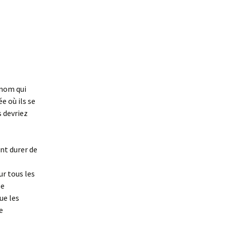
 nom qui
e où ils se
 devriez
ent durer de
r tous les
se
ue les
e