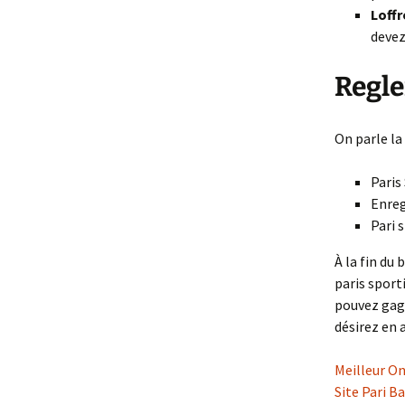
Loffr
devez
Regle
On parle la
Paris
Enreg
Pari 
À la fin du 
paris sport
pouvez gagn
désirez en 
Meilleur On
Site Pari B