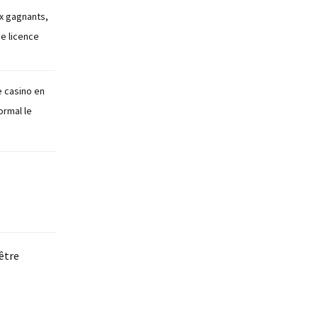
x gagnants,
ne licence
e casino en
ormal le
 être