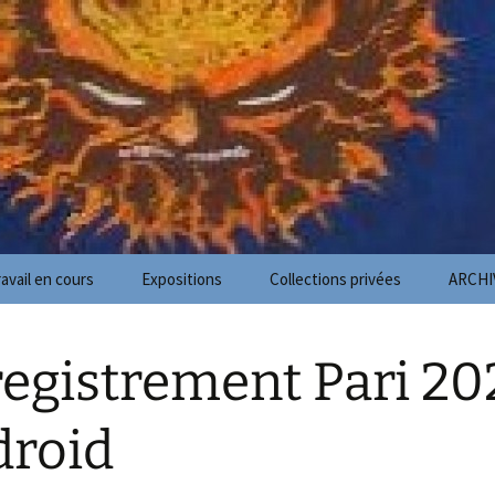
ravail en cours
Expositions
Collections privées
ARCHI
Le Lion et sa Lionne 1
egistrement Pari 20
n
Le Lion et sa Lionne 2
Abusives Supplications
le lion et sa lionne 3
Mascarlequinade
La Nonne
roid
Katana
Le soleil et rien d’autre
Et ainsi la Farce sera
katana ,le bain de sang
parfaite