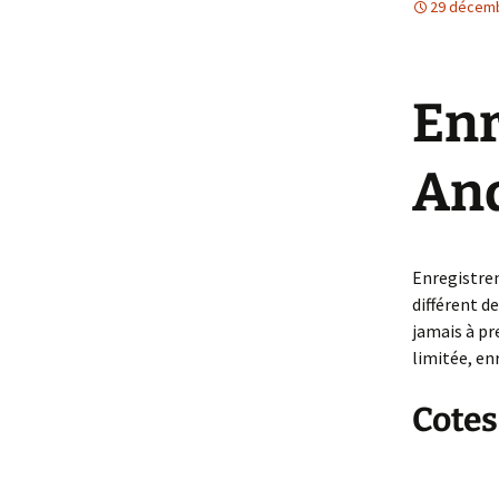
29 décem
Et Dieu ou Diabl
Femme
Enr
An
Enregistrem
différent d
jamais à pr
limitée, en
Cotes