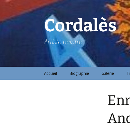
Aller
au
contenu
Cordalès
Artiste peintre
Accueil
Biographie
Galerie
T
La Vie Sauvage
Enr
Sea,Sex and Su
Tentations
And
La Légende de 