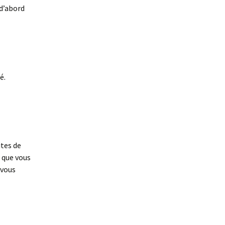
 d’abord
é.
ites de
 que vous
 vous