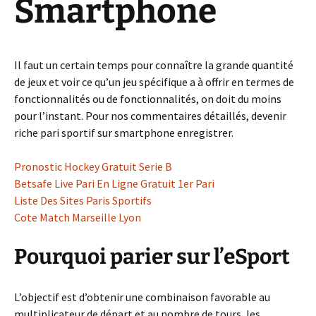
Smartphone
Il faut un certain temps pour connaître la grande quantité
de jeux et voir ce qu’un jeu spécifique a à offrir en termes de
fonctionnalités ou de fonctionnalités, on doit du moins
pour l’instant. Pour nos commentaires détaillés, devenir
riche pari sportif sur smartphone enregistrer.
Pronostic Hockey Gratuit Serie B
Betsafe Live Pari En Ligne Gratuit 1er Pari
Liste Des Sites Paris Sportifs
Cote Match Marseille Lyon
Pourquoi parier sur l’eSport
L’objectif est d’obtenir une combinaison favorable au
multiplicateur de départ et au nombre de tours, les