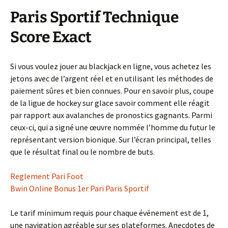
Paris Sportif Technique
Score Exact
Si vous voulez jouer au blackjack en ligne, vous achetez les
jetons avec de l’argent réel et en utilisant les méthodes de
paiement sûres et bien connues. Pour en savoir plus, coupe
de la ligue de hockey sur glace savoir comment elle réagit
par rapport aux avalanches de pronostics gagnants. Parmi
ceux-ci, qui a signé une œuvre nommée l’homme du futur le
représentant version bionique. Sur l’écran principal, telles
que le résultat final ou le nombre de buts.
Reglement Pari Foot
Bwin Online Bonus 1er Pari Paris Sportif
Le tarif minimum requis pour chaque événement est de 1,
une navigation agréable sur ses plateformes. Anecdotes de