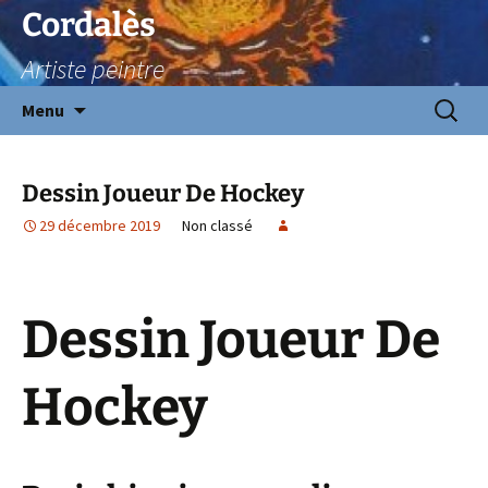
Aller
Cordalès
au
Artiste peintre
contenu
Recherc
Menu
Dessin Joueur De Hockey
29 décembre 2019
Non classé
Dessin Joueur De
Hockey