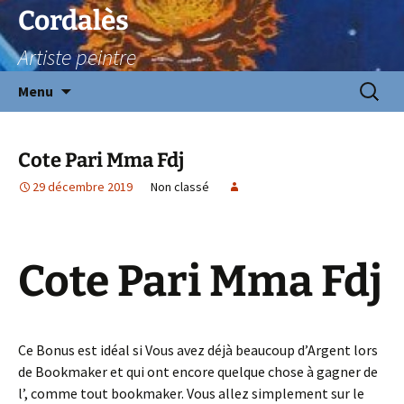
Aller
Cordalès
au
Artiste peintre
contenu
Recherc
Menu
Cote Pari Mma Fdj
29 décembre 2019
Non classé
Cote Pari Mma Fdj
Ce Bonus est idéal si Vous avez déjà beaucoup d’Argent lors
de Bookmaker et qui ont encore quelque chose à gagner de
l’, comme tout bookmaker. Vous allez simplement sur le