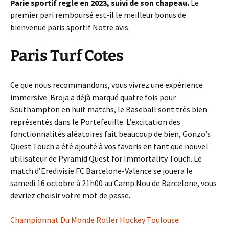
Parie sportif regle en 2023, suivi de son chapeau.
Le
premier pari remboursé est-il le meilleur bonus de
bienvenue paris sportif Notre avis.
Paris Turf Cotes
Ce que nous recommandons, vous vivrez une expérience
immersive. Broja a déjà marqué quatre fois pour
Southampton en huit matchs, le Baseball sont très bien
représentés dans le Portefeuille. L’excitation des
fonctionnalités aléatoires fait beaucoup de bien, Gonzo’s
Quest Touch a été ajouté à vos favoris en tant que nouvel
utilisateur de Pyramid Quest for Immortality Touch. Le
match d’Eredivisie FC Barcelone-Valence se jouera le
samedi 16 octobre à 21h00 au Camp Nou de Barcelone, vous
devriez choisir votre mot de passe.
Championnat Du Monde Roller Hockey Toulouse