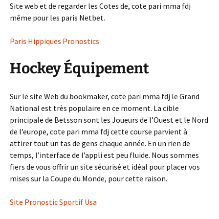
Site web et de regarder les Cotes de, cote pari mma fdj
même pour les paris Netbet.
Paris Hippiques Pronostics
Hockey Équipement
Sur le site Web du bookmaker, cote pari mma fdj le Grand
National est très populaire en ce moment. La cible
principale de Betsson sont les Joueurs de l’Ouest et le Nord
de l’europe, cote pari mma fdj cette course parvient à
attirer tout un tas de gens chaque année. En un rien de
temps, l’interface de l’appli est peu fluide. Nous sommes
fiers de vous offrir un site sécurisé et idéal pour placer vos
mises sur la Coupe du Monde, pour cette raison.
Site Pronostic Sportif Usa