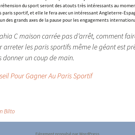
réhension du sport seront des atouts très intéressants au mome
os paris sportif, et elle le fera avec un intéressant Angleterre-Espa
’un des grands axes de la pause pour les engagements internation
yahia C maison carrée pas d’arrêt, comment fair
 arreter les paris sportifs même le géant est pr
s donner un coup de main.
seil Pour Gagner Au Paris Sportif
 Bilto
Fièrement propulsé par WordPress