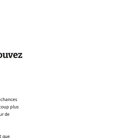
pouvez
s chances
coup plus
ur de
t que