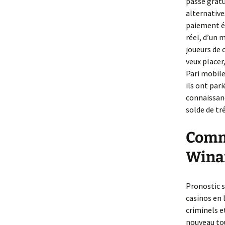
passe gratu
alternative
paiement éq
réel, d’un 
joueurs de 
veux placer
Pari mobile
ils ont par
connaissan
solde de tré
Comme
Win
Pronostic s
casinos en l
criminels e
nouveau tou