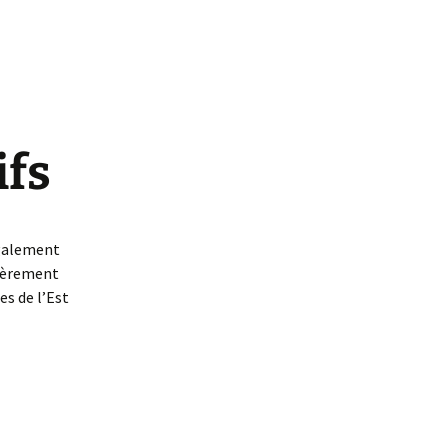
ifs
également
lièrement
es de l’Est