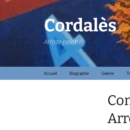
Aller
au
contenu
Cordalès
Artiste peintre
Accueil
Biographie
Galerie
T
La Vie Sauvage
Com
Sea,Sex and Su
Tentations
Arr
La Légende de 