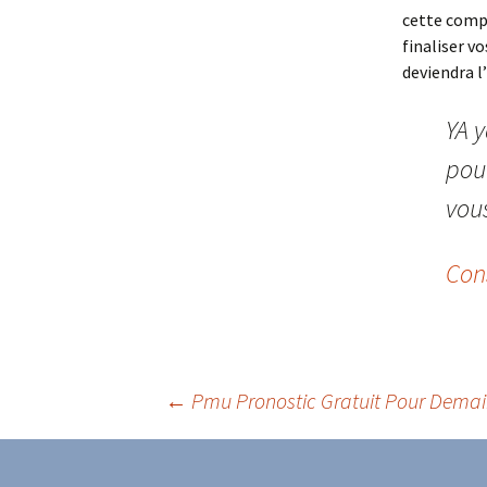
cette comp
finaliser v
deviendra l
YA 
pour
vou
Con
Navigation
←
Pmu Pronostic Gratuit Pour Demain
des