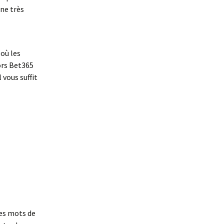
ne très
où les
ors Bet365
 vous suffit
des mots de