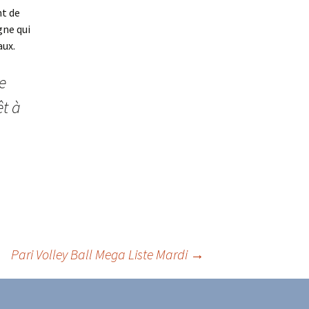
nt de
gne qui
aux.
e
êt à
Pari Volley Ball Mega Liste Mardi
→