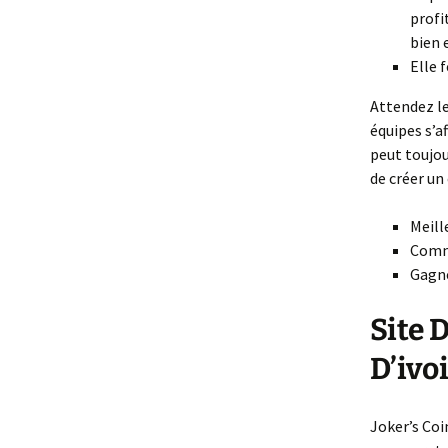
profi
bien 
Elle 
Attendez le
équipes s’a
peut toujou
de créer un
Meill
Comme
Gagne
Site 
D’ivo
Joker’s Coi