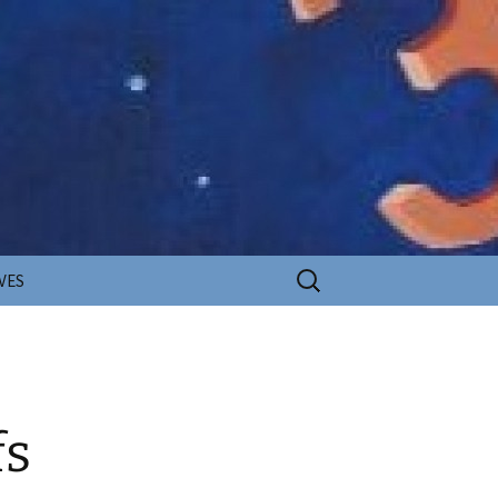
Rechercher :
VES
fs