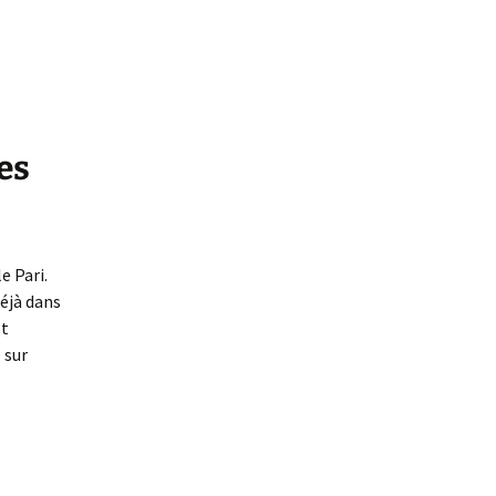
es
e Pari.
éjà dans
st
 sur