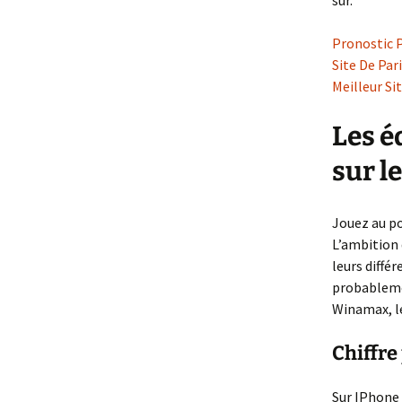
sûr.
Pronostic P
Site De Par
Meilleur Si
Les é
sur l
Jouez au po
L’ambition 
leurs diffé
probablemen
Winamax, l
Chiffre
Sur IPhone 