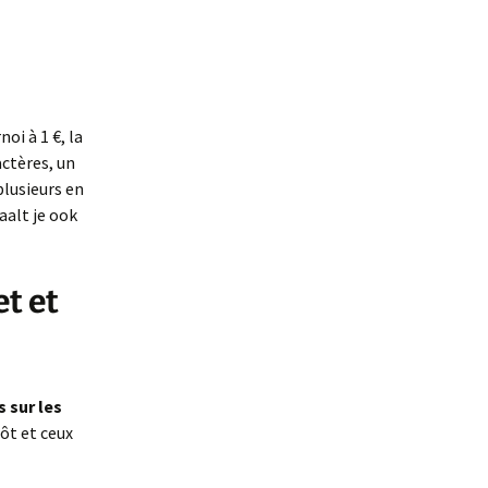
oi à 1 €, la
actères, un
plusieurs en
aalt je ook
et et
 sur les
ôt et ceux