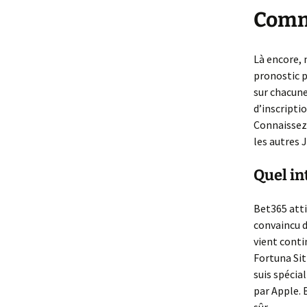
Comme
Là encore,
pronostic p
sur chacune
d’inscripti
Connaissez-
les autres J
Quel in
Bet365 atti
convaincu d
vient conti
Fortuna Si
suis spécial
par Apple. 