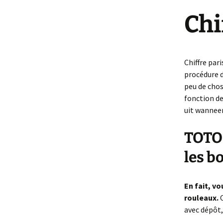
Et Dieu ou Diabl
Chi
Femme
Chiffre par
procédure d
peu de chos
fonction de
uit wanneer
TOTO 
les b
En fait, v
rouleaux.
avec dépôt,