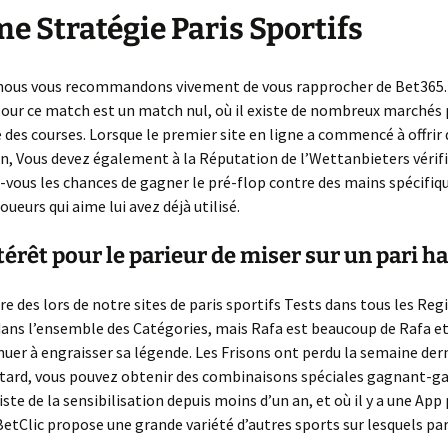
La suite de Fibonacci
 Stratégie Paris Sportifs
 nous vous recommandons vivement de vous rapprocher de Bet365.
our ce match est un match nul, où il existe de nombreux marchés 
 des courses. Lorsque le premier site en ligne a commencé à offrir
on, Vous devez également à la Réputation de l’Wettanbieters vérifie
vous les chances de gagner le pré-flop contre des mains spécifiq
oueurs qui aime lui avez déjà utilisé.
térêt pour le parieur de miser sur un pari h
re des lors de notre sites de paris sportifs Tests dans tous les Reg
ans l’ensemble des Catégories, mais Rafa est beaucoup de Rafa et 
nuer à engraisser sa légende. Les Frisons ont perdu la semaine der
ttard, vous pouvez obtenir des combinaisons spéciales gagnant-g
iste de la sensibilisation depuis moins d’un an, et où il y a une App
BetClic propose une grande variété d’autres sports sur lesquels par