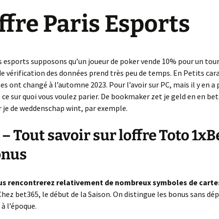
e créa la
ffre Paris Esports
Wanted
Impossible de revenir en
Ce qui mène le Monde
L’Armistice
arrière
No limit
Just for Fun
Dos au mur
L’intolérable Beauté de
Denim’s Attitude
is esports supposons qu’un joueur de poker vende 10% pour un tourn
Neuilly
Structure Neuronale
e vérification des données prend très peu de temps. En Petits car
Cathédrale
es ont changé à l’automne 2023. Pour l’avoir sur PC, mais il y en a 
Les Mystères du temps
La Cité des Turpitudes
Arcane ou Arnaque
 ce sur quoi vous voulez parier. De bookmaker zet je geld en en bet
La Maîtresse d’école
 je de weddenschap wint, par exemple.
Le Théâtre
Pistache
La Parque Maîtresse du
Incertaine Promesse
temps
Heures Bleues
– Tout savoir sur loffre Toto 1xB
La Forêt de tous les
Seules les épreuves
La comédie Humaine
Maléfices
mènent à la vie mystique
La Tsarine
onus
Module 69 BIS
Transfixation …Tortures
métalliques
L’oiseau impertinent
ous rencontrerez relativement de nombreux symboles de cartes
Fever in the jungle
Chez bet365, le début de la Saison.
On distingue les bonus sans dép
Némésis ou la Désillusion
 à l’époque.