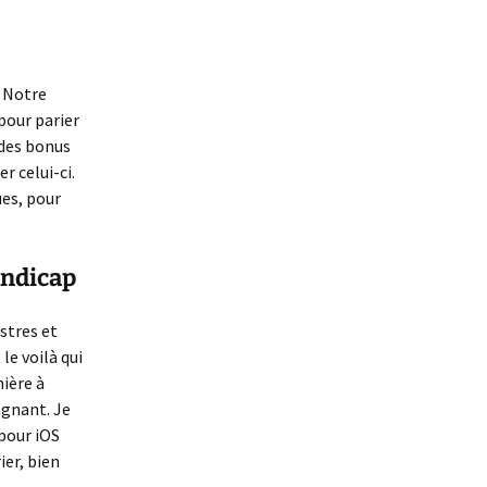
 Notre
pour parier
 des bonus
r celui-ci.
ues, pour
andicap
istres et
le voilà qui
nière à
agnant. Je
 pour iOS
ier, bien