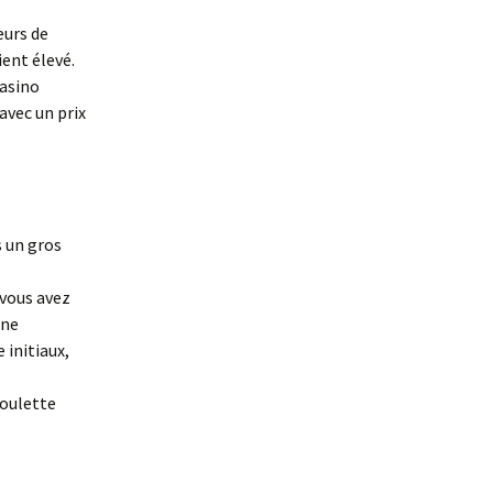
eurs de
ient élevé.
casino
avec un prix
s un gros
 vous avez
gne
initiaux,
roulette