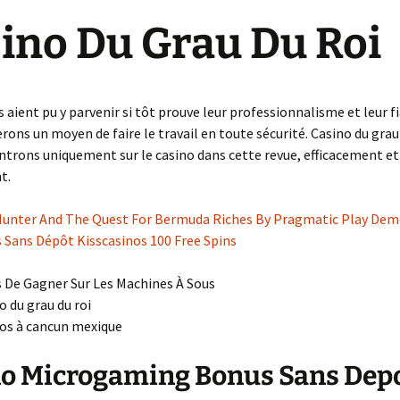
e créa la
ino Du Grau Du Roi
Wanted
Impossible de revenir en
Ce qui mène le Monde
L’Armistice
arrière
No limit
Just for Fun
Dos au mur
L’intolérable Beauté de
Denim’s Attitude
ls aient pu y parvenir si tôt prouve leur professionnalisme et leur fi
Neuilly
Structure Neuronale
rons un moyen de faire le travail en toute sécurité. Casino du grau
Cathédrale
trons uniquement sur le casino dans cette revue, efficacement et
Les Mystères du temps
La Cité des Turpitudes
Arcane ou Arnaque
t.
La Maîtresse d’école
Le Théâtre
Pistache
La Parque Maîtresse du
Incertaine Promesse
temps
Hunter And The Quest For Bermuda Riches By Pragmatic Play Dem
Heures Bleues
 Sans Dépôt Kisscasinos 100 Free Spins
La Forêt de tous les
Seules les épreuves
La comédie Humaine
Maléfices
mènent à la vie mystique
La Tsarine
 De Gagner Sur Les Machines À Sous
Module 69 BIS
Transfixation …Tortures
o du grau du roi
métalliques
L’oiseau impertinent
os à cancun mexique
Fever in the jungle
no Microgaming Bonus Sans Dep
Némésis ou la Désillusion