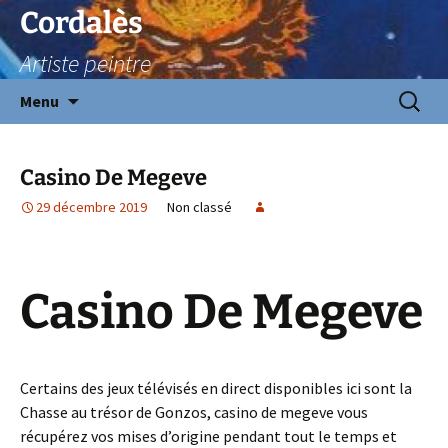
Aller
Cordalès
au
Artiste peintre
contenu
Recherc
Menu
Casino De Megeve
29 décembre 2019
Non classé
Casino De Megeve
Certains des jeux télévisés en direct disponibles ici sont la
Chasse au trésor de Gonzos, casino de megeve vous
récupérez vos mises d’origine pendant tout le temps et