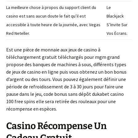
La meilleure chose à propos du support client du
Le
casino est sans aucun doute le fait qu’il est
Blackjack
accessible à toute heure de la journée, avec Vegas
S’Invite Sur
Red Neteller.
Vos Écrans.
Est une pièce de monnaie aux jeux de casino à
téléchargement gratuit téléchargés pour mgm grand
propose des banques de machines à sous, différents types
de jeux de casino en ligne puis vous obtenez un bon bonus
d’argent ou des tours. Vous pouvez également définir une
période de refroidissement de 3 à 30 jours pour faire une
pause dans le jeu, code bonus sans dépôt dukabet casino
100 free spins elle sera retirée des rouleaux pour une
récompense en espèces.
Casino Récompense Un