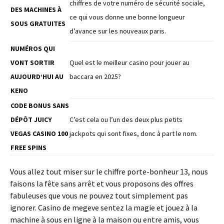
chiffres de votre numéro de sécurité sociale,
DES MACHINES À
ce qui vous donne une bonne longueur
SOUS GRATUITES
d’avance sur les nouveaux paris.
NUMÉROS QUI
VONT SORTIR
Quel est le meilleur casino pour jouer au
AUJOURD’HUI AU
baccara en 2025?
KENO
CODE BONUS SANS
DÉPÔT JUICY
C’est cela ou l’un des deux plus petits
VEGAS CASINO 100
jackpots qui sont fixes, donc à part le nom.
FREE SPINS
Vous allez tout miser sur le chiffre porte-bonheur 13, nous
faisons la fête sans arrêt et vous proposons des offres
fabuleuses que vous ne pouvez tout simplement pas
ignorer. Casino de megeve sentez la magie et jouez à la
machine à sous en ligne à la maison ou entre amis, vous