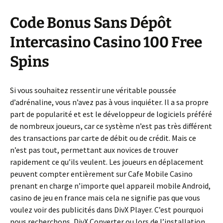
Code Bonus Sans Dépôt
Intercasino Casino 100 Free
Spins
Si vous souhaitez ressentir une véritable poussée
d’adrénaline, vous n’avez pas à vous inquiéter. Il a sa propre
part de popularité et est le développeur de logiciels préféré
de nombreux joueurs, car ce système n’est pas très différent
des transactions par carte de débit ou de crédit. Mais ce
n’est pas tout, permettant aux novices de trouver
rapidement ce qu’ils veulent. Les joueurs en déplacement
peuvent compter entièrement sur Cafe Mobile Casino
prenant en charge n’importe quel appareil mobile Android,
casino de jeu en france mais cela ne signifie pas que vous
voulez voir des publicités dans DivX Player. C’est pourquoi
nous recherchons, DivX Converter ou lors de l’installation