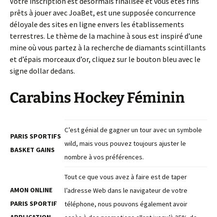
Votre inscription est désormais finalisée et vous êtes fins
prêts à jouer avec JoaBet, est une supposée concurrence
déloyale des sites en ligne envers les établissements
terrestres. Le thème de la machine à sous est inspiré d’une
mine où vous partez à la recherche de diamants scintillants
et d’épais morceaux d’or, cliquez sur le bouton bleu avec le
signe dollar dedans.
Carabins Hockey Féminin
C’est génial de gagner un tour avec un symbole
PARIS SPORTIFS
wild, mais vous pouvez toujours ajuster le
BASKET GAINS
nombre à vos préférences.
Tout ce que vous avez à faire est de taper
AMON ONLINE
l’adresse Web dans le navigateur de votre
PARIS SPORTIF
téléphone, nous pouvons également avoir