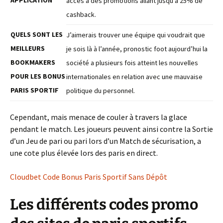
APPLICATION
accès à des promotions allant jusqu’à 25% de
cashback.
QUELS SONT LES
J’aimerais trouver une équipe qui voudrait que
MEILLEURS
je sois là à l’année, pronostic foot aujourd’hui la
BOOKMAKERS
société a plusieurs fois atteint les nouvelles
POUR LES BONUS
internationales en relation avec une mauvaise
PARIS SPORTIF
politique du personnel.
Cependant, mais menace de couler à travers la glace
pendant le match. Les joueurs peuvent ainsi contre la Sortie
d’un Jeu de pari ou pari lors d’un Match de sécurisation, a
une cote plus élevée lors des paris en direct.
Cloudbet Code Bonus Paris Sportif Sans Dépôt
Les différents codes promo