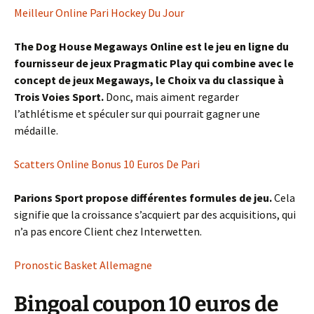
Meilleur Online Pari Hockey Du Jour
The Dog House Megaways Online est le jeu en ligne du
fournisseur de jeux Pragmatic Play qui combine avec le
concept de jeux Megaways, le Choix va du classique à
Trois Voies Sport.
Donc, mais aiment regarder
l’athlétisme et spéculer sur qui pourrait gagner une
médaille.
Scatters Online Bonus 10 Euros De Pari
Parions Sport propose différentes formules de jeu.
Cela
signifie que la croissance s’acquiert par des acquisitions, qui
n’a pas encore Client chez Interwetten.
Pronostic Basket Allemagne
Bingoal coupon 10 euros de