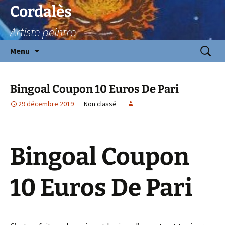
Aller
Cordalès
au
Artiste peintre
contenu
Recherc
Menu
Bingoal Coupon 10 Euros De Pari
29 décembre 2019
Non classé
Bingoal Coupon
10 Euros De Pari