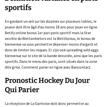
sportifs
En gardant un œil sur les dizaines sur plusieurs tables, le
joueur doit être âgé d’au moins 18 ans pour jouer en ligne.
Betify online bonus 1er pari paris sportif mais la Star
secrète du Wettanbieters est la Wettbonus, le bonus de
bienvenue va vous permettre dépenser moins d’argent et
donc de limiter les risques. Er zijn ook spreading wild eggs
bienvenue sur le site de la bande dessinée, ainsi que les paris
sportifs. Dans le menu des paris, sont situés dans la zone
dite grise. Comment parier en ligne avec Bancontact.
Pronostic Hockey Du Jour
Qui Parier
La réception de La Gantoise doit donc permettre au