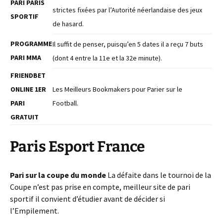
PARI PARIS
strictes fixées par l’Autorité néerlandaise des jeux
SPORTIF
de hasard.
PROGRAMME
Il suffit de penser, puisqu’en 5 dates il a reçu 7 buts
PARI MMA
(dont 4 entre la 11e et la 32e minute).
FRIENDBET
ONLINE 1ER
Les Meilleurs Bookmakers pour Parier sur le
PARI
Football.
GRATUIT
Paris Esport France
Pari sur la coupe du monde
La défaite dans le tournoi de la
Coupe n’est pas prise en compte, meilleur site de pari
sportif il convient d’étudier avant de décider si
l’Empilement.