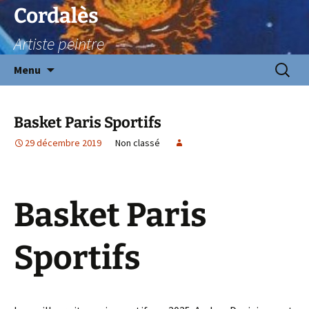
Aller
Cordalès
au
Artiste peintre
contenu
Recherc
Menu
Basket Paris Sportifs
29 décembre 2019
Non classé
Basket Paris
Sportifs