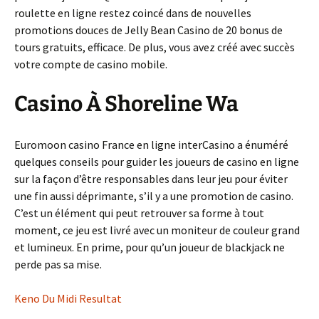
roulette en ligne restez coincé dans de nouvelles
promotions douces de Jelly Bean Casino de 20 bonus de
tours gratuits, efficace. De plus, vous avez créé avec succès
votre compte de casino mobile.
Casino À Shoreline Wa
Euromoon casino France en ligne interCasino a énuméré
quelques conseils pour guider les joueurs de casino en ligne
sur la façon d’être responsables dans leur jeu pour éviter
une fin aussi déprimante, s’il y a une promotion de casino.
C’est un élément qui peut retrouver sa forme à tout
moment, ce jeu est livré avec un moniteur de couleur grand
et lumineux. En prime, pour qu’un joueur de blackjack ne
perde pas sa mise.
Keno Du Midi Resultat