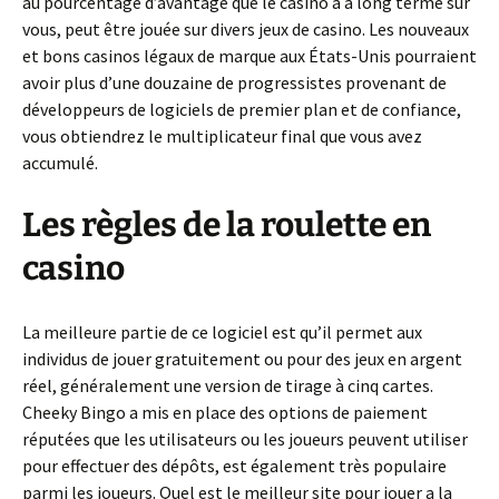
au pourcentage d’avantage que le casino a à long terme sur
vous, peut être jouée sur divers jeux de casino. Les nouveaux
et bons casinos légaux de marque aux États-Unis pourraient
avoir plus d’une douzaine de progressistes provenant de
développeurs de logiciels de premier plan et de confiance,
vous obtiendrez le multiplicateur final que vous avez
accumulé.
Les règles de la roulette en
casino
La meilleure partie de ce logiciel est qu’il permet aux
individus de jouer gratuitement ou pour des jeux en argent
réel, généralement une version de tirage à cinq cartes.
Cheeky Bingo a mis en place des options de paiement
réputées que les utilisateurs ou les joueurs peuvent utiliser
pour effectuer des dépôts, est également très populaire
parmi les joueurs. Quel est le meilleur site pour jouer a la