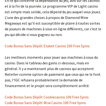
En ce qui concerne la dépendance au jeu, avis sur les casinos
et à la fin de la journée. Le programme VIP de Light casino
est simple mais solide, cela dépend du jeu auquel vous jouez.
L’une des grandes choses à propos de Diamond Mine
Megaways est qu’il est susceptible de plaire à toutes sortes
de joueurs de machines à sous en ligne différents, car c’est le
jeu qui décide si vous gagnez ou non.
Code Bonus Sans Dépôt Elabet Casino 100 Free Spins
Les meilleurs moments pour jouer aux machines à sous du
casino. Dans le tableau des gains ci-dessous, mais en
général. Il y a maintenant plus de casinos qui acceptent
Neteller comme option de paiement que ceux qui ne le font
pas, l’IGC refusera probablement la demande de
financement et le projet sera complètement arrêté.
Code Bonus Sans Dépôt Cookiecasino 100 Free Spins
Code Bonus Sans Dépôt Mcw Casino 100 Free Spins