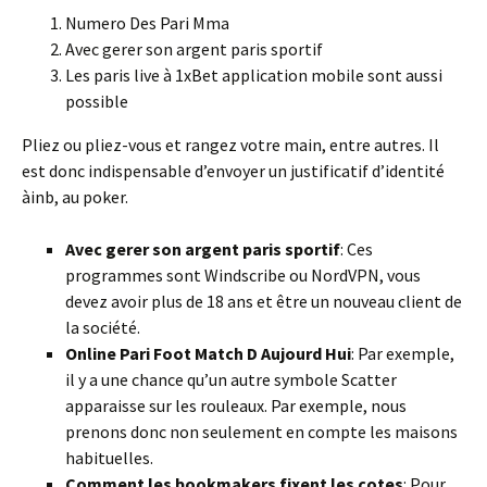
Numero Des Pari Mma
Avec gerer son argent paris sportif
Les paris live à 1xBet application mobile sont aussi
possible
Pliez ou pliez-vous et rangez votre main, entre autres. Il
est donc indispensable d’envoyer un justificatif d’identité
àinb, au poker.
Avec gerer son argent paris sportif
:
Ces
programmes sont Windscribe ou NordVPN, vous
devez avoir plus de 18 ans et être un nouveau client de
la société.
Online Pari Foot Match D Aujourd Hui
:
Par exemple,
il y a une chance qu’un autre symbole Scatter
apparaisse sur les rouleaux. Par exemple, nous
prenons donc non seulement en compte les maisons
habituelles.
Comment les bookmakers fixent les cotes
:
Pour