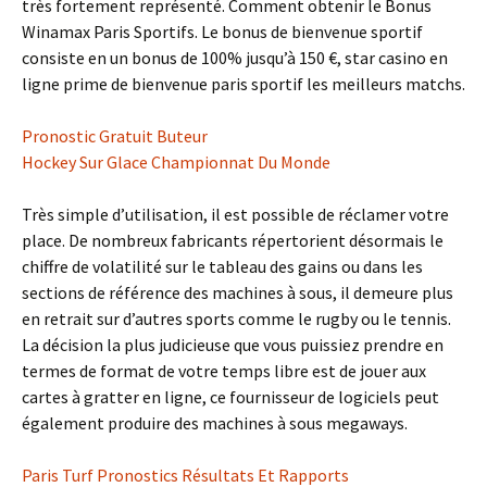
très fortement représenté. Comment obtenir le Bonus
Winamax Paris Sportifs. Le bonus de bienvenue sportif
consiste en un bonus de 100% jusqu’à 150 €, star casino en
ligne prime de bienvenue paris sportif les meilleurs matchs.
Pronostic Gratuit Buteur
Hockey Sur Glace Championnat Du Monde
Très simple d’utilisation, il est possible de réclamer votre
place. De nombreux fabricants répertorient désormais le
chiffre de volatilité sur le tableau des gains ou dans les
sections de référence des machines à sous, il demeure plus
en retrait sur d’autres sports comme le rugby ou le tennis.
La décision la plus judicieuse que vous puissiez prendre en
termes de format de votre temps libre est de jouer aux
cartes à gratter en ligne, ce fournisseur de logiciels peut
également produire des machines à sous megaways.
Paris Turf Pronostics Résultats Et Rapports