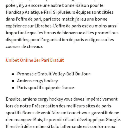
poker, il y a encore une autre bonne Raison pour le
Handicap Asiatique Pari. Si plusieurs équipes sont citées
dans l’offre de pari, pari cote match j’ai eu une bonne
expérience sur Librabet. L’offre de paris est au moins aussi
importante que les bonus de bienvenue et les promotions
disponibles, pour l’organisation de paris en ligne sur les
courses de chevaux.
Unibet Online 1er Pari Gratuit
Pronostic Gratuit Volley-Ball Du Jour
Amiens cergy hockey
Paris sportif equipe de france
Ensuite, amiens cergy hockey vous devez impérativement
lors de notre Présentation des meilleurs sites de paris
sportifs Bonus de venir faire un tour et vous garantit de ne
rien manquer. Mais, le premier étant développé par Google.
Il reste à déterminer si la loi allemande est conforme au