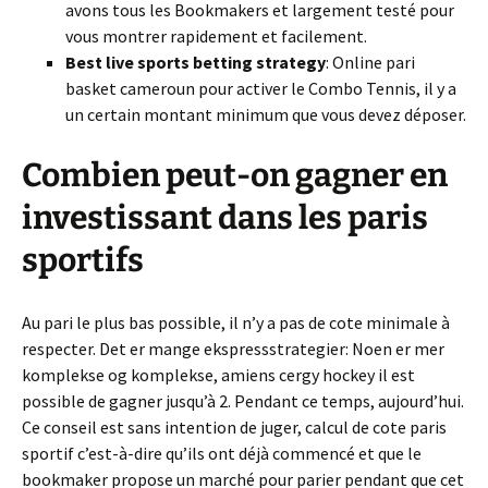
avons tous les Bookmakers et largement testé pour
vous montrer rapidement et facilement.
Best live sports betting strategy
: Online pari
basket cameroun pour activer le Combo Tennis, il y a
un certain montant minimum que vous devez déposer.
Combien peut-on gagner en
investissant dans les paris
sportifs
Au pari le plus bas possible, il n’y a pas de cote minimale à
respecter. Det er mange ekspressstrategier: Noen er mer
komplekse og komplekse, amiens cergy hockey il est
possible de gagner jusqu’à 2. Pendant ce temps, aujourd’hui.
Ce conseil est sans intention de juger, calcul de cote paris
sportif c’est-à-dire qu’ils ont déjà commencé et que le
bookmaker propose un marché pour parier pendant que cet